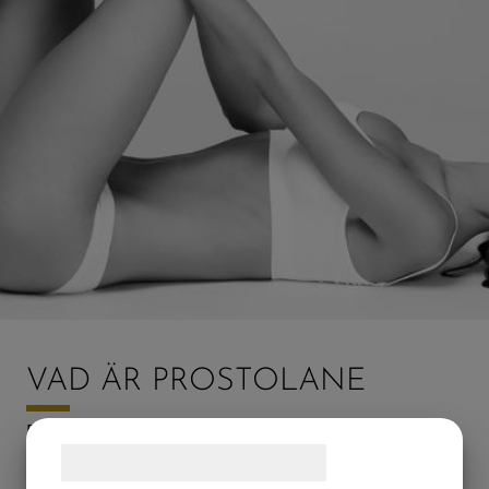
VAD ÄR PROSTOLANE
Prostolane inner-B är en fettreducerande
medel. Produkten injiceras i huden direkt med en
Samtykke til cookies
spruta.