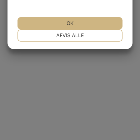
OK
NØDVENDIGE
PRÆFERENCER
AFVIS ALLE
MARKETING
STATISTIK