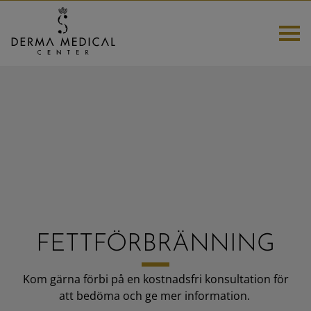
HEM
TANDVÅRD
NYHETER OCH ERBJUDANDEN
KURSER
FETTFÖRBRÄNNING
ESTETISKA BEHANDLINGAR
Kom gärna förbi på en kostnadsfri konsultation för
DELBETALNING
att bedöma och ge mer information.