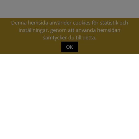
Denna hemsida använder cookies för statistik och
inställningar. genom att använda hemsidan
samtycker du till detta.
FÖLJ OSS PÅ
INSTAGRAM