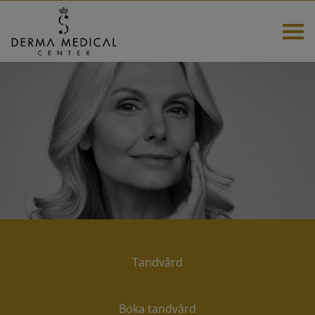
HEM
TANDVÅRD
NYHETER OCH ERBJUDANDEN
KURSER
ESTETISKA BEHANDLINGAR
Tandvård
DELBETALNING
Boka tandvård