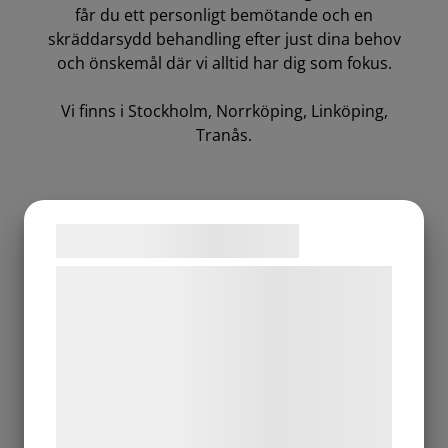
får du ett personligt bemötande och en
skräddarsydd behandling efter just dina behov
och önskemål där vi alltid har dig som fokus.
Vi finns i Stockholm, Norrköping, Linköping,
Tranås.
Samtykke til cookies
Vi og vores samarbejdspartnere bruger
teknologier, herunder cookies, til at
indsamle oplysninger om dig til forskellige
formål, herunder: Tilpasning af annoncering,
bedre brugeroplevelse, funktionalitet,
statistik og marketing. Disse oplysninger
kan blive delt med annoncerings- og