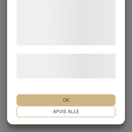
analysepartnere, som kan kombinere dem
med data, du tidligere har givet dem eller
de har indsamlet gennem din brug af deres
tjenester. Ved at klikke på 'OK' giver du
samtykke til disse formål.
Læs mere om vores brug af cookies og
behandling af persondata på vores
hjemmeside.
OK
NØDVENDIGE
PRÆFERENCER
AFVIS ALLE
MARKETING
STATISTIK